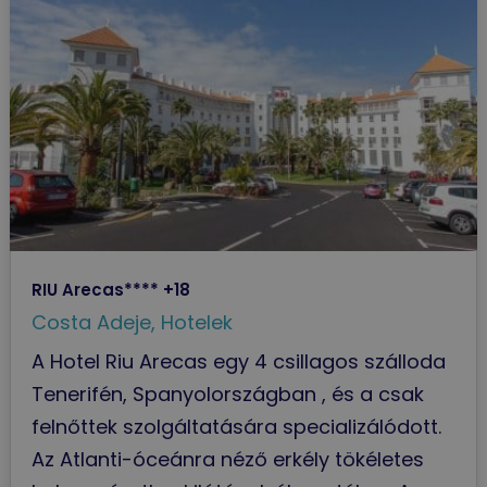
RIU Arecas**** +18
Costa Adeje
,
Hotelek
A Hotel Riu Arecas egy 4 csillagos szálloda
Tenerifén, Spanyolországban , és a csak
felnőttek szolgáltatására specializálódott.
Az Atlanti-óceánra néző erkély tökéletes