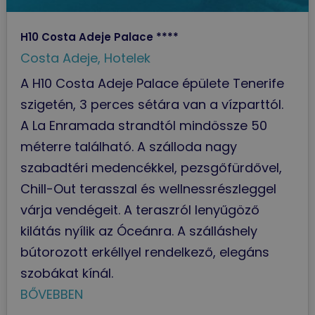
H10 Costa Adeje Palace ****
Costa Adeje
,
Hotelek
A H10 Costa Adeje Palace épülete Tenerife
szigetén, 3 perces sétára van a vízparttól.
A La Enramada strandtól mindössze 50
méterre található. A szálloda nagy
szabadtéri medencékkel, pezsgőfürdővel,
Chill-Out terasszal és wellnessrészleggel
várja vendégeit. A teraszról lenyűgöző
kilátás nyílik az Óceánra. A szálláshely
bútorozott erkéllyel rendelkező, elegáns
szobákat kínál.
BŐVEBBEN