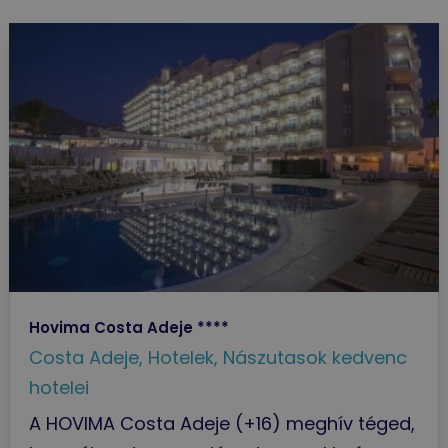
Hovima Costa Adeje ****
Costa Adeje
,
Hotelek
,
Nászutasok kedvenc
hotelei
A HOVIMA Costa Adeje (+16) meghív téged,