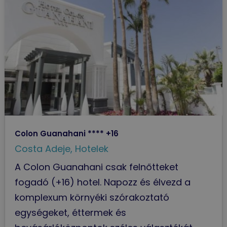
Colon Guanahani **** +16
Costa Adeje
,
Hotelek
A Colon Guanahani csak felnőtteket
fogadó (+16) hotel. Napozz és élvezd a
komplexum környéki szórakoztató
egységeket, éttermek és