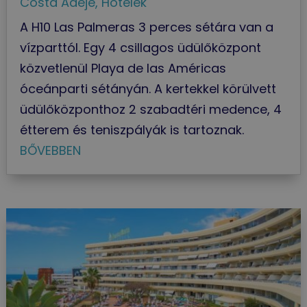
Costa Adeje
,
Hotelek
A H10 Las Palmeras 3 perces sétára van a
vízparttól. Egy 4 csillagos üdülőközpont
közvetlenül Playa de las Américas
óceánparti sétányán. A kertekkel körülvett
üdülőközponthoz 2 szabadtéri medence, 4
étterem és teniszpályák is tartoznak.
BŐVEBBEN