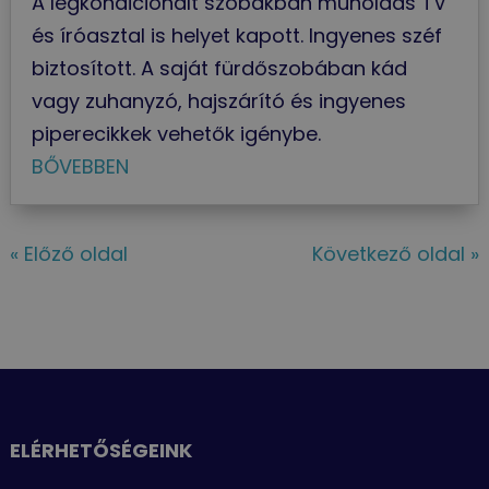
A légkondicionált szobákban műholdas TV
és íróasztal is helyet kapott. Ingyenes széf
biztosított. A saját fürdőszobában kád
vagy zuhanyzó, hajszárító és ingyenes
piperecikkek vehetők igénybe.
BŐVEBBEN
« Előző oldal
Következő oldal »
ELÉRHETŐSÉGEINK