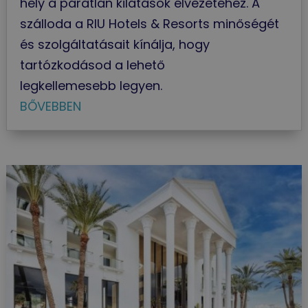
hely a páratlan kilátások élvezetéhez. A
szálloda a RIU Hotels & Resorts minőségét
és szolgáltatásait kínálja, hogy
tartózkodásod a lehető
legkellemesebb legyen.
BŐVEBBEN