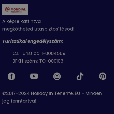
A képre kattintva
megkötheted utasbiztosításod!
Turisztikai engedélyszám:
C.I. Turistica: I-0004569.1
BFKH szám: TO-000103





©2017-2024 Holiday in Tenerife. EU – Minden
jog fenntartva!