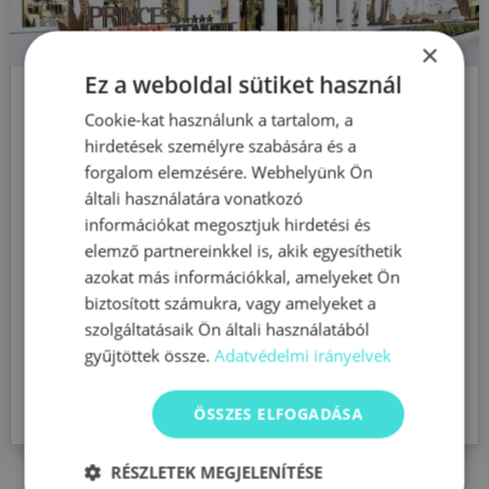
×
Ez a weboldal sütiket használ
Princess Inspire Tenerife**** + 16
Cookie-kat használunk a tartalom, a
Costa Adeje
,
Hotelek
hirdetések személyre szabására és a
forgalom elemzésére. Webhelyünk Ön
A Princess Inspire Tenerife – Csak felnőttek
általi használatára vonatkozó
részére szálloda, 3 szabadtéri medencével,
információkat megosztjuk hirdetési és
valamint számos bárral és étteremmel
elemző partnereinkkel is, akik egyesíthetik
várja vendégeit Adeje városában, a Playa
azokat más információkkal, amelyeket Ön
biztosított számukra, vagy amelyeket a
Fañabé strandtól 250 méterre.
szolgáltatásaik Ön általi használatából
Szórakoztató programokat és helyszíni
gyűjtöttek össze.
Adatvédelmi irányelvek
sportolási lehetőségeket kínál.
BŐVEBBEN
ÖSSZES ELFOGADÁSA
RÉSZLETEK MEGJELENÍTÉSE