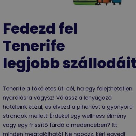
Fedezd fel
Tenerife
legjobb szállodái
Tenerife a tökéletes úti cél, ha egy felejthetetlen
nyaralásra vágysz! Válassz a lenyűgöző
hoteleink közül, és élvezd a pihenést a gyönyörű
strandok mellett. Érdekel egy wellness élmény
vagy egy frissítő fürdő a medencében? Itt
minden megtalálható! Ne habozz, kérj egyedi