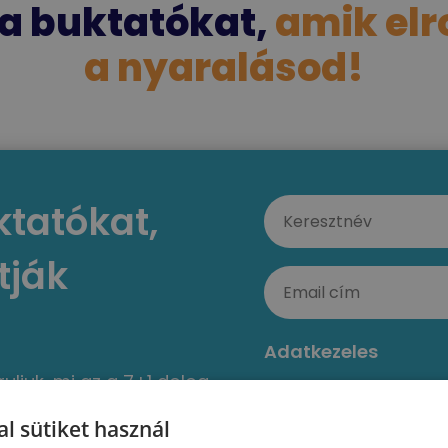
 a buktatókat,
amik elr
a nyaralásod!
ktatókat,
tják
Adatkezeles
ruljuk, mi az a 7+1 dolog,
A letöltéshez me
tenerifei nyaralásod
említett ÁSZF-et és 
l sütiket használ
 legyen.