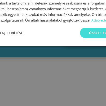
lunk a tartalom, a hirdetések személyre szabására és a forgalom
Hirlevel
tali használatára vonatkozó információkat megosztjuk hirdetési
Az e-mail címem 
, akik egyesíthetik azokat más információkkal, amelyeket Ön bizto
szolgáltatásaik Ön általi használatából gyűjtöttek össze.
Adatvéde
hogy további haszno
Nekem.
EGJELENÍTÉSE
ÖSSZES 
Kére