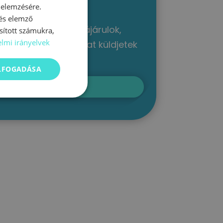
 elemzésére.
 és elemző
megadásával hozzájárulok,
sított számukra,
lmi irányelvek
s és értékes témákat küldjetek
ELFOGADÁSA
m a Tippeket!