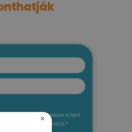
onthatják
gismertem és elfogadom a lent
×
adatkezelési tájékoztatót.*