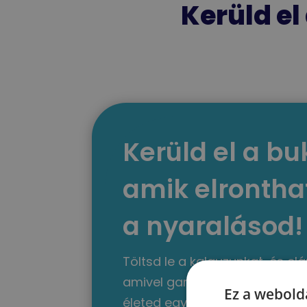
Kerüld el
Kerüld el a bu
amik elrontha
a nyaralásod!
Töltsd le a kalauzunkat, és elá
amivel garantálhatod, hogy a 
Ez a webolda
életed egyik legszebb élménye