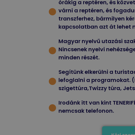
órákig a reptéren, és közve
várni a reptéren, és fogadu
transzferhez, bármilyen ké
kapcsolatban azt át lehet m
Magyar nyelvű utazási sza
Nincsenek nyelvi nehézségek,
minden részét.
Segítünk elkerülni a turis
lefoglalni a programokat. (
szigettúra,Twizzy túra, Jets
Irodánk itt van kint TENERIFÉ
nemcsak telefonon.