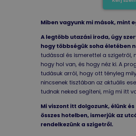
Kérj szem
Miben vagyunk mi mások, mint eg
A legtöbb utazási iroda, úgy sze
hogy többségük soha életében n
tudással és ismerettel a szigetről, m
hogy hol van, és hogy néz ki. A pr
tudásuk arról, hogy ott tényleg mil
nincsenek tisztában az aktuális e
tudnak neked segíteni, míg mi itt 
Mi viszont itt dolgozunk, élünk é
összes hotelben, ismerjük az utc
rendelkezünk a szigetről.