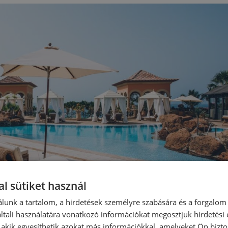
l sütiket használ
lunk a tartalom, a hirdetések személyre szabására és a forgalom
tali használatára vonatkozó információkat megosztjuk hirdetési
, akik egyesíthetik azokat más információkkal, amelyeket Ön bizto