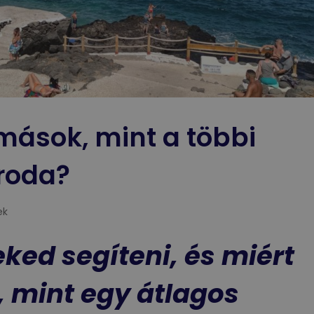
ások, mint a többi
iroda?
ek
ked segíteni, és miért
 mint egy átlagos