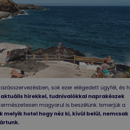
azásszervezésben, sok ezer elégedett ügyfél, és h
az aktuális hírekkel, tudnivalókkal naprakészek
s természetesen magyarul is beszélünk. Ismerjük a
k melyik hotel hogy néz ki, kívül belül, nemcsak
ártunk.