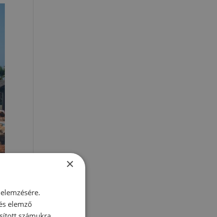
×
 elemzésére.
 és elemző
sított számukra,