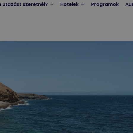
n utazást szeretnél?
Hotelek
Programok
Au