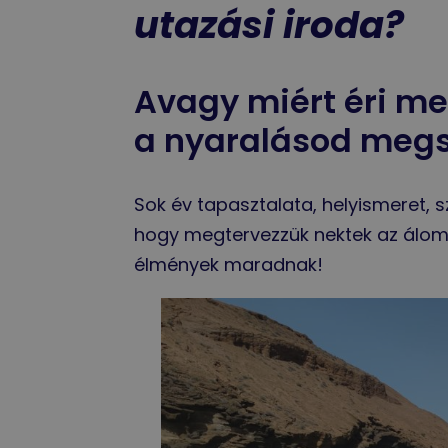
utazási iroda?
Avagy miért éri me
a nyaralásod megs
Sok év tapasztalata, helyismeret,
hogy megtervezzük nektek az álomu
élmények maradnak!