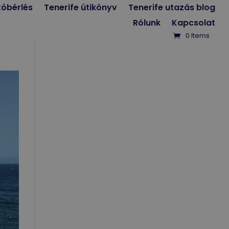
tóbérlés
Tenerife útikönyv
Tenerife utazás blog
Rólunk
Kapcsolat
0 Items