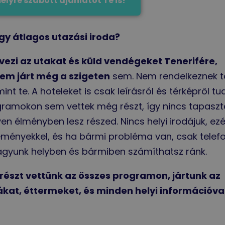
élyre szabott ajánlatot Te is!
y átlagos utazási iroda?
rvezi az utakat és küld vendégeket Tenerifére,
em járt még a szigeten
sem. Nem rendelkeznek 
int te. A hoteleket is csak leírásról és térképről tud
ogramokon sem vettek még részt, így nincs tapaszt
yen élményben lesz részed. Nincs helyi irodájuk, ezé
seményekkel, és ha bármi probléma van, csak telef
vagyunk helyben és bármiben számíthatsz ránk.
s részt vettünk az összes programon, jártunk az
ákat, éttermeket, és minden helyi információva