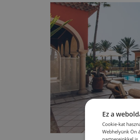
Ez a webolda
Cookie-kat haszná
Webhelyünk Ön ál
partnereinkkel is