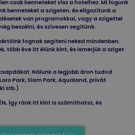
tlen csak benneteket visz a hotelhez. Mi fogunk
nk benneteket a szigeten, és eligazítunk a
rdésetek van programokkal, vagy a szigettel
ég beszélni, és szívesen segítünk.
kértőink fognak segíteni neked mindenben.
 több éve itt élünk kint, és ismerjük a sziget
tacsapdákat. Nálunk a legjobb áron tudod
Loro Park, Siam Park, Aqualand, privát
ki stb.)
N, így ránk itt kint is számíthatsz, és