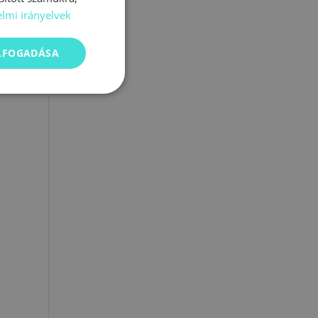
lmi irányelvek
ben
elő
ELFOGADÁSA
,