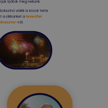
rjük írjátok meg nekünk.
Sokszínű vidék is közzé tette
t a cikkünket a
tenerifei
ilveszter
–
ről.