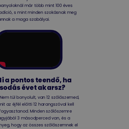
panyoloknál már több mint 100 éves
adíció, s mint minden szokásnak meg
annak a maga szabályai.
i a pontos teendő, ha
sodás évet akarsz?
Nem túl bonyolult, van 12 szőlőszemed,
it az éjfél előtti 12 harangszóval kell
lfogyasztanod. Minden szőlőszemre
agyjából 3 másodperced van, és a
nyeg, hogy az összes szőlőszemnek el