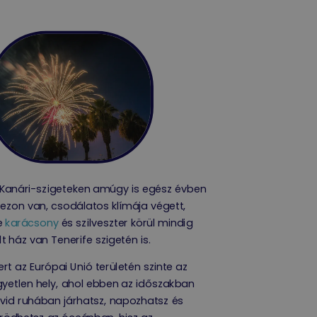
 Kanári-szigeteken amúgy is egész évben
ezon van, csodálatos klímája végett,
e
karácsony
és szilveszter körül mindig
lt ház van Tenerife szigetén is.
rt az Európai Unió területén szinte az
yetlen hely, ahol ebben az időszakban
vid ruhában járhatsz, napozhatsz és