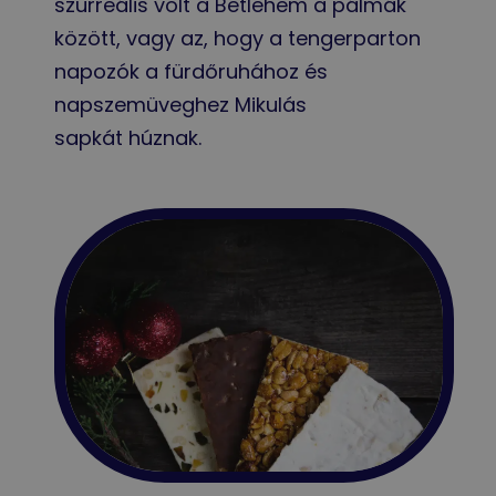
szürreális volt a Betlehem a pálmák
között, vagy az, hogy a tengerparton
napozók a fürdőruhához és
napszemüveghez Mikulás
sapkát húznak.