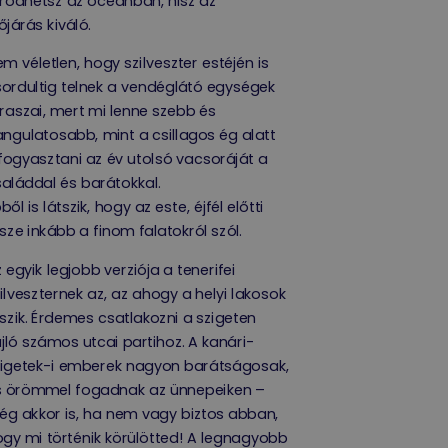
rödhetsz az óceánban, hisz az
őjárás kiváló.
m véletlen, hogy szilveszter estéjén is
ordultig telnek a vendéglátó egységek
raszai, mert mi lenne szebb és
ngulatosabb, mint a csillagos ég alatt
fogyasztani az év utolsó vacsoráját a
aláddal és barátokkal.
ből is látszik, hogy az este, éjfél előtti
sze inkább a finom falatokról szól.
 egyik legjobb verziója a tenerifei
ilveszternek az, az ahogy a helyi lakosok
szik. Érdemes csatlakozni a szigeten
jló számos utcai partihoz. A kanári-
zigetek-i emberek nagyon barátságosak,
s örömmel fogadnak az ünnepeiken –
g akkor is, ha nem vagy biztos abban,
gy mi történik körülötted! A legnagyobb