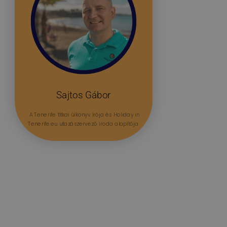
Sajtos Gábor
A Tenerife titkai úikönyv írója és Holiday in
Tenerife.eu utazászervező iroda alapítója.