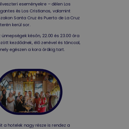
ilveszteri eseményekre – délen Los
gantes és Los Cristianos, valamint
zakon Santa Cruz és Puerto de La Cruz
terén kerül sor.
 ünnepségek későn, 22.00 és 23.00 óra
zött kezdődnek, élő zenével és tánccal,
ely egészen a kora órákig tart.
t a hotelek nagy része is rendez a