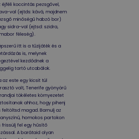
 éjféli koccintás pezsgővel,
ava-val (ejtds: kává, majdnem
ezsgő minőségű habzó bor)
gy sidra-val (ejtsd: szidra,
mabor féleség).
pszerű itt is a tűzijáték és a
tárdázás is, melynek
égeztével kezdődnek a
ggelig tartó utcabálok.
 az este egy kicsit túl
rasztó volt, Tenerife gyönyörű
randjai tökéletes környezetet
ztosítanak ahhoz, hogy pihenj
 feltöltsd magad. Barnulj az
ranyszínű, homokos partokon
 frissülj fel egy hűsítő
zással. A barátaid olyan