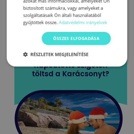
azokat más információkkal, amelyeket Ön
Szerző:
Sajtos Gábor
|
2024.10.16
|
Tenerife ünnepek
biztosított számukra, vagy amelyeket a
szolgáltatásaik Ön általi használatából
gyűjtöttek össze.
Adatvédelmi irányelvek
ÖSSZES ELFOGADÁSA
Álmodtál már arról,
RÉSZLETEK MEGJELENÍTÉSE
hogy egy különleges,
napsütötte szigeten
töltsd a Karácsonyt?