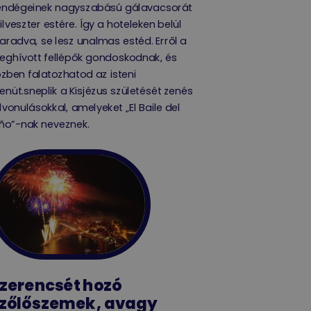
endégeinek nagyszabású gálavacsorát
ilveszter estére. Így a hoteleken belül
radva, se lesz unalmas estéd. Erről a
eghívott fellépők gondoskodnak, és
zben falatozhatod az isteni
enüt.
sneplik a Kisjézus születését zenés
lvonulásokkal, amelyeket „El Baile del
ño”-nak neveznek.
zerencsét hozó
zőlőszemek, avagy