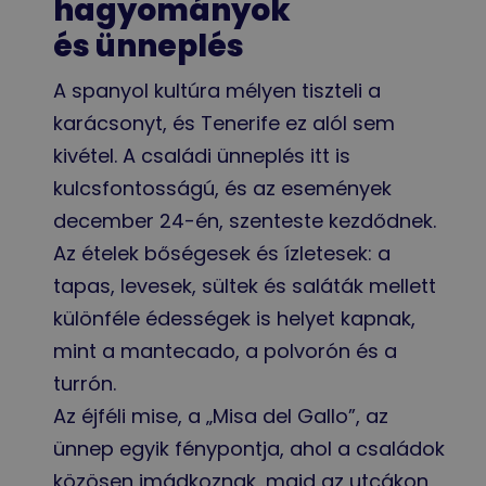
hagyományok
és ünneplés
A spanyol kultúra mélyen tiszteli a
karácsonyt, és Tenerife ez alól sem
kivétel. A családi ünneplés itt is
kulcsfontosságú, és az események
december 24-én, szenteste kezdődnek.
Az ételek bőségesek és ízletesek: a
tapas, levesek, sültek és saláták mellett
különféle édességek is helyet kapnak,
mint a mantecado, a polvorón és a
turrón.
Az éjféli mise, a „Misa del Gallo”, az
ünnep egyik fénypontja, ahol a családok
közösen imádkoznak, majd az utcákon