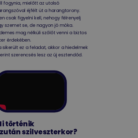
ll fogynia, mielőtt az utolsó
rangszóval éjfélt üt a harangtorony.
en csak figyelni kell, nehogy félrenyelj
gy szemet se, de nagyon jó móka.
demes mag nélküli szőlőt venni a biztos
ker érdekében.
 sikerült ez a feladat, akkor a hiedelmek
erint szerencsés lesz az új esztendőd.
i történik
zután szilveszterkor?