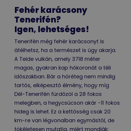
Fehér karácsony
Tenerifén?
Igen, lehetséges!
Tenerifén még fehér karácsonyt is
átélhetsz, ha a természet is úgy akarja.
A Teide vulkán, amely 3718 méter
magas, gyakran kap hókoronát a téli
időszakban. Bár a hóréteg nem mindig
tartós, elképesztő élmény, hogy míg
Dél-Tenerifén fürdőzöl a 28 fokos
melegben, a hegycsúcson akár -11 fokos
hideg is lehet. Ez a kettősség csak 20
km-re van légvonalban egymástól, de
tökéletesen mutatja, miért mondják: