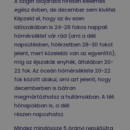
A sziget időjárása híresen kellemes
egész évben, de december sem kivétel.
Képzeld el, hogy az év ezen
időszakában is 24-26 fokos nappali
hőmérséklet vár rád (ami a déli
napsütésben, hőérzetben 28-30 fokot
jelent, mert közelebb van az egyenlítő),
míg az éjszakák enyhék, általában 20-
22 fok. Az óceán hőmérséklete 20-22
fok között alakul, ami azt jelenti, hogy
decemberben is bátran
megmártózhatsz a hullámokban. A téli
hónapokban is, a déli
részen napozhatsz.
Mindez mindössze 5 órányi repülőútra