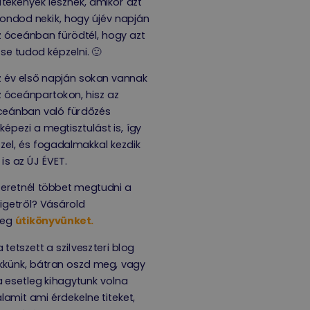
ltékenyek lesznek, amikor azt
ondod nekik, hogy újév napján
 óceánban fürödtél, hogy azt
 se tudod képzelni. 🙂
 év első napján sokan vannak
 óceánpartokon, hisz az
ceánban való fürdőzés
lképezi a megtisztulást is, így
zel, és fogadalmakkal kezdik
t is az ÚJ ÉVET.
eretnél többet megtudni a
igetről? Vásárold
eg
útikönyvünket.
 tetszett a szilveszteri blog
kkünk, bátran oszd meg, vagy
 esetleg kihagytunk volna
lamit ami érdekelne titeket,