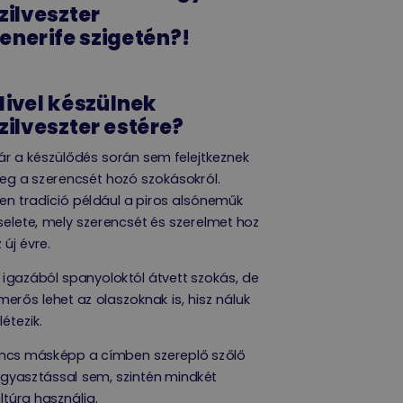
zilveszter
enerife szigetén?!
ivel készülnek
zilveszter estére?
r a készülődés során sem felejtkeznek
g a szerencsét hozó szokásokról.
yen tradíció például a piros alsóneműk
selete, mely szerencsét és szerelmet hoz
 új évre.
 igazából spanyoloktól átvett szokás, de
merős lehet az olaszoknak is, hisz náluk
 létezik.
incs másképp a címben szereplő szőlő
gyasztással sem, szintén mindkét
ltúra használja.