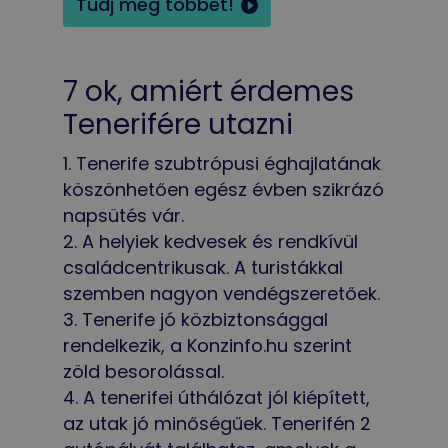
Tudj meg többet!
7 ok, amiért érdemes
Tenerifére utazni
Tenerife szubtrópusi éghajlatának
köszönhetően egész évben szikrázó
napsütés vár.
A helyiek kedvesek és rendkívül
családcentrikusak. A turistákkal
szemben nagyon vendégszeretőek.
Tenerife jó közbiztonsággal
rendelkezik, a Konzinfo.hu szerint
zöld besorolással.
A tenerifei úthálózat jól kiépített,
az utak jó minőségűek. Tenerifén 2