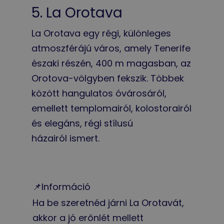
5. La Orotava
La Orotava egy régi, különleges
atmoszférájú város, amely Tenerife
északi részén, 400 m magasban, az
Orotova-völgyben fekszik. Többek
között hangulatos óvárosáról,
emellett templomairól, kolostorairól
és elegáns, régi stílusú
házairól ismert.
📌Információ
Ha be szeretnéd járni La Orotavát,
akkor a jó erőnlét mellett