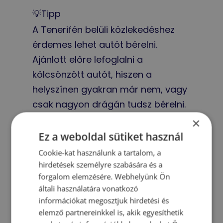
💡Tipp
A Tenerifén belüli közlekedéshez
érdemes lehet autót bérelni.
Ajánlott előre lefoglalni a
kölcsönzött autót, hiszen a
helyszínen gyakran már nem, vagy
csak nagyon drágán tudsz bérelni.
×
Ez a weboldal sütiket használ
Cookie-kat használunk a tartalom, a
hirdetések személyre szabására és a
Ne bajlódj a repülőgép járatok
forgalom elemzésére. Webhelyünk Ön
összehasonlításával!
Segítünk
általi használatára vonatkozó
megtalálni a legjobb ajánlatokat
információkat megosztjuk hirdetési és
egész évben. Akár a megbízható
elemző partnereinkkel is, akik egyesíthetik