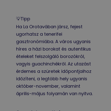
💡Tipp
Ha La Orotavában jársz, fejest
ugorhatsz a tenerifei
gasztronómiába. A város ugyanis
híres a házi borokat és autentikus
ételeket felszolgáló borozókról,
vagyis guachinchékről. Az utazást
érdemes a szüretek időpontjaihoz
időzíteni, a legtöbb hely ugyanis
október-november, valamint
április-május folyamán van nyitva.