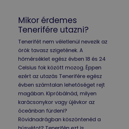
Mikor érdemes
Tenerifére utazni?
Tenerifét nem véletlenül nevezik az
örök tavasz szigetének. A
hőmérséklet egész évben 18 és 24
Celsius fok között mozog. Éppen
ezért az utazás Tenerifére egész
évben számtalan lehetőséget rejt
magában. Kipróbálnád, milyen
karácsonykor vagy újévkor az
óceánban fürdeni?
Rövidnadrágban köszöntenéd a
húsvétot? Tenerifén ezt is