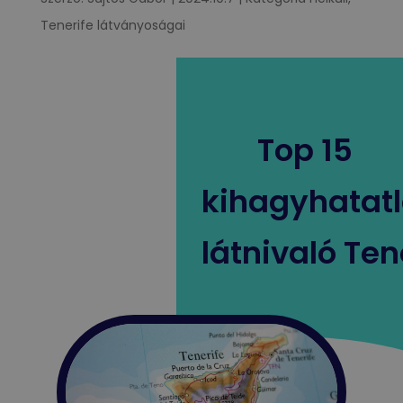
Tenerife látványoságai
Top 15
kihagyhatat
látnivaló Ten