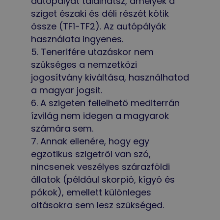
autópályát találhatsz, amelyek a
sziget északi és déli részét kötik
össze (TF1-TF2). Az autópályák
használata ingyenes.
Tenerifére utazáskor nem
szükséges a nemzetközi
jogosítvány kiváltása, használhatod
a magyar jogsit.
A szigeten fellelhető mediterrán
ízvilág nem idegen a magyarok
számára sem.
Annak ellenére, hogy egy
egzotikus szigetről van szó,
nincsenek veszélyes szárazföldi
állatok (például skorpió, kígyó és
pókok), emellett különleges
oltásokra sem lesz szükséged.