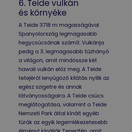
6. Teide vulkán
és környéke
A Teide 3718 m magasságával
Spanyolország legmagasabb
hegycsúcsának számít. Vulkánja
pedig a 3. legmagasabb tűzhányó
a világon, amit mindössze két
hawaii vulkán előz meg. A Teide
tetejéről lenyűgöző kilátás nyílik az
egész szigetre és annak
látványosságaira. A Teide csúcs
meglátogatása, valamint a Teide
Nemzeti Park által kínált egyéb
túrák az egyik legemlékezetesebb
élményt kínálják Tenerifén, amit