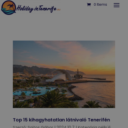
0 Items
Top 15 kihagyhatatlan látnivaló Tenerifén
Szerző:
Sajtos Gábor
|
2024.10.7
|
Kategória nélküli
,