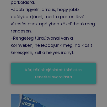
parkolásra.
-Jobb figyelni arra is, hogy jobb
apályban jönni, mert a parton lévő
vízesés csak apályban közelíthető meg
rendesen.
-Rengeteg túraútvonal van a
környéken, ne lepődjünk meg, ha kicsit
keresgélni, kell a helyes irányt.
Kérj tőlünk ajánlatot tökéletes
tenerifei nyaralásra