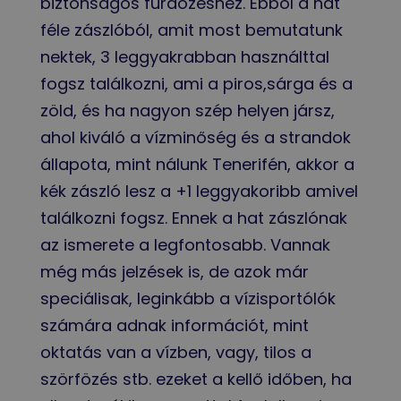
biztonságos fürdőzéshez. Ebből a hat
féle zászlóból, amit most bemutatunk
nektek, 3 leggyakrabban használttal
fogsz találkozni, ami a piros,sárga és a
zöld, és ha nagyon szép helyen jársz,
ahol kiváló a vízminőség és a strandok
állapota, mint nálunk Tenerifén, akkor a
kék zászló lesz a +1 leggyakoribb amivel
találkozni fogsz. Ennek a hat zászlónak
az ismerete a legfontosabb. Vannak
még más jelzések is, de azok már
speciálisak, leginkább a vízisportólók
számára adnak információt, mint
oktatás van a vízben, vagy, tilos a
szörfözés stb. ezeket a kellő időben, ha