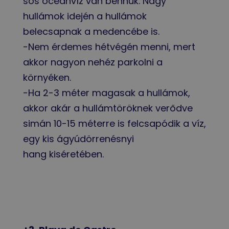
sós óceánvíz van bennük. Nagy
hullámok idején a hullámok
belecsapnak a medencébe is.
-Nem érdemes hétvégén menni, mert
akkor nagyon nehéz parkolni a
környéken.
-Ha 2-3 méter magasak a hullámok,
akkor akár a hullámtöröknek verődve
simán 10-15 méterre is felcsapódik a víz,
egy kis ágyúdörrenésnyi
hang kiséretében.