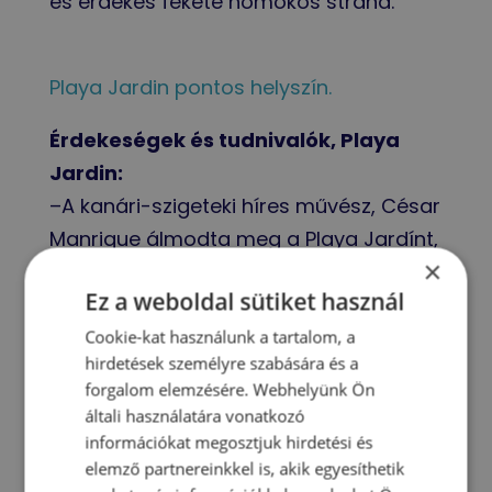
és érdekes fekete homokos strand.
Playa Jardin pontos helyszín.
Érdekeségek és tudnivalók, Playa
Jardin:
–A kanári-szigeteki híres művész, César
Manrique álmodta meg a Playa Jardínt,
×
a festői Puerto de la Cruzhoz tartozó
Ez a weboldal sütiket használ
strandot.
-Nevét a hosszan elnyúló partszakasz
Cookie-kat használunk a tartalom, a
hirdetések személyre szabására és a
vulkanikus homokját színesítő
forgalom elemzésére. Webhelyünk Ön
botanikus kertekről kapta.
általi használatára vonatkozó
-A strandot vulkáni kőzetekből lehulló
információkat megosztjuk hirdetési és
vízesések ölelik körbe.
elemző partnereinkkel is, akik egyesíthetik