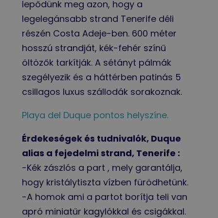
lepődünk meg azon, hogy a
legelegánsabb strand Tenerife déli
részén Costa Adeje-ben. 600 méter
hosszú strandját, kék-fehér színű
öltözők tarkítják. A sétányt pálmák
szegélyezik és a háttérben patinás 5
csillagos luxus szállodák sorakoznak.
Playa del Duque pontos helyszíne.
Érdekeségek és tudnivalók, Duque
alias a fejedelmi strand, Tenerife :
-Kék zászlós a part , mely garantálja,
hogy kristálytiszta vízben fürödhetünk.
-A homok ami a partot borítja teli van
apró miniatűr kagylókkal és csigákkal.