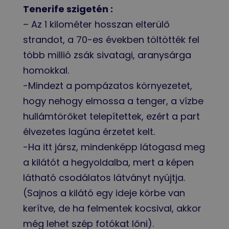
Tenerife szigetén :
– Az 1 kilométer hosszan elterülő
strandot, a 70-es években töltötték fel
több millió zsák sivatagi, aranysárga
homokkal.
-Mindezt a pompázatos környezetet,
hogy nehogy elmossa a tenger, a vízbe
hullámtörőket telepítettek, ezért a part
élvezetes lagúna érzetet kelt.
-Ha itt jársz, mindenképp látogasd meg
a kilátót a hegyoldalba, mert a képen
látható csodálatos látványt nyújtja.
(Sajnos a kilátó egy ideje körbe van
kerítve, de ha felmentek kocsival, akkor
még lehet szép fotókat lőni).