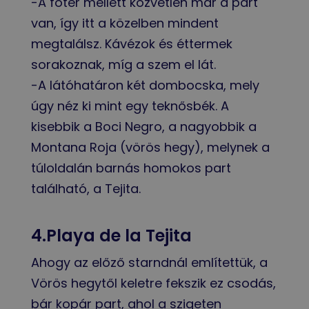
-A főtér mellett közvetlen már a part
van, így itt a közelben mindent
megtalálsz. Kávézok és éttermek
sorakoznak, míg a szem el lát.
-A látóhatáron két dombocska, mely
úgy néz ki mint egy teknősbék. A
kisebbik a Boci Negro, a nagyobbik a
Montana Roja (vörös hegy), melynek a
túloldalán barnás homokos part
található, a Tejita.
4.Playa de la Tejita
Ahogy az előző starndnál említettük, a
Vörös hegytől keletre fekszik ez csodás,
bár kopár part, ahol a szigeten