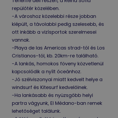
Tenerife déli részén, a Reina Sofia
repülőtér közelében.
-A városhoz közelebbi része jobban
kiépült, a távolabbi pedig szelesebb, és
ott inkább a vizísportok szerelmesei
vannak.
-Playa de las Americas strad-tól és Los
Cristianos-tól, kb. 20km-re található.
-A lankás, homokos föveny közvetlenül
kapcsolódik a nyílt óceánhoz.
-Jó szélviszonyai miatt kedvelt helye a
windsurf és Kitesurf kedvelőinek.
-Ha lankásabb és nyüzsgőbb helyi
partra vágyunk, El Médano-ban remek
lehetőséget találunk.