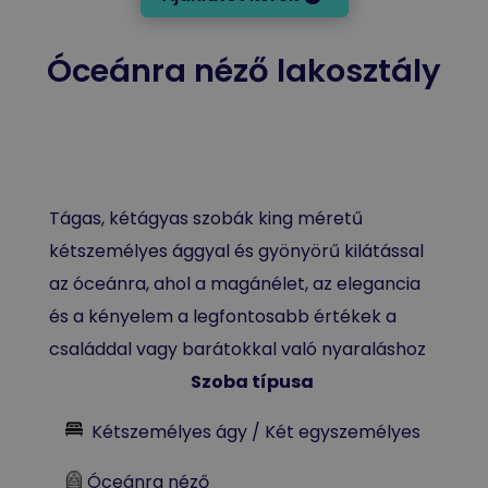
Óceánra néző lakosztály
Tágas, kétágyas szobák king méretű
kétszemélyes ággyal és gyönyörű kilátással
az óceánra, ahol a magánélet, az elegancia
és a kényelem a legfontosabb értékek a
családdal vagy barátokkal való nyaraláshoz
Szoba típusa
Kétszemélyes ágy / Két egyszemélyes
Óceánra néző