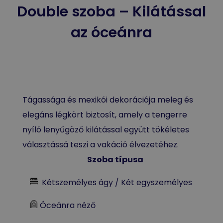
Double szoba – Kilátással
az óceánra
Tágassága és mexikói dekorációja meleg és
elegáns légkört biztosít, amely a tengerre
nyíló lenyűgöző kilátással együtt tökéletes
választássá teszi a vakáció élvezetéhez.
Szoba típusa
Kétszemélyes ágy / Két egyszemélyes
Óceánra néző