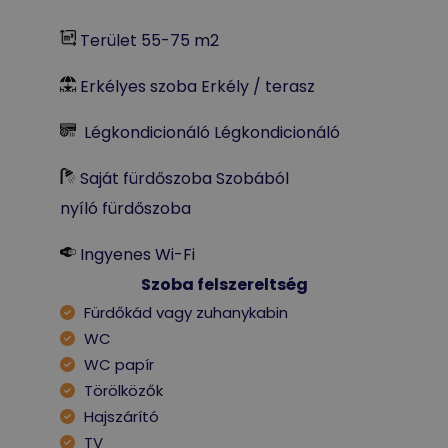
Terület 55-75 m2
Erkélyes szoba Erkély / terasz
Légkondicionáló Légkondicionáló
Saját fürdőszoba Szobából
nyíló fürdőszoba
Ingyenes Wi-Fi
Szoba felszereltség
Fürdőkád vagy zuhanykabin
WC
WC papír
Törölközők
Hajszárító
TV