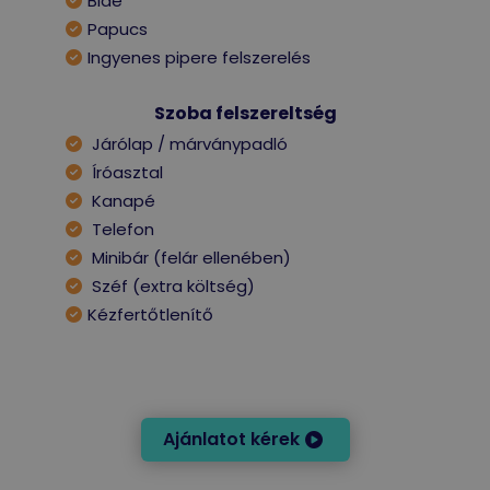
Bidé
Papucs
Ingyenes pipere felszerelés
Szoba felszereltség
Járólap / márványpadló
Íróasztal
Kanapé
Telefon
Minibár (felár ellenében)
Széf (extra költség)
Kézfertőtlenítő
Ajánlatot kérek