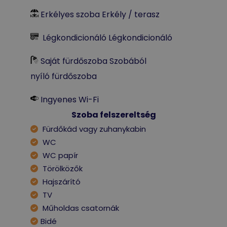
Erkélyes szoba Erkély / terasz
Légkondicionáló Légkondicionáló
Saját fürdőszoba Szobából
nyíló fürdőszoba
Ingyenes Wi-Fi
Szoba felszereltség
Fürdőkád vagy zuhanykabin
WC
WC papír
Törölközők
Hajszárító
TV
Műholdas csatornák
Bidé