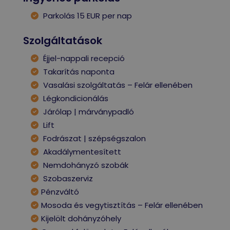
Parkolás 15 EUR per nap
Szolgáltatások
Éjjel-nappali recepció
Takarítás naponta
Vasalási szolgáltatás – Felár ellenében
Légkondicionálás
Járólap | márványpadló
Lift
Fodrászat | szépségszalon
Akadálymentesített
Nemdohányzó szobák
Szobaszerviz
Pénzváltó
Mosoda és vegytisztítás – Felár ellenében
Kijelölt dohányzóhely