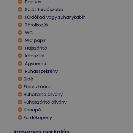
Papucs
Saját fürdőszoba
Fürdőkád vagy zuhanykabin
Törölközők
WC
WC papír
Hajszárító
Íróasztal
Ágynemű
Ruhásszekrény
Bidé
Ébresztőóra
Ruhatartó állvány
Ruhaszárító állvány
Kanapé
Fürdőköpeny
Ingyenes parkolás