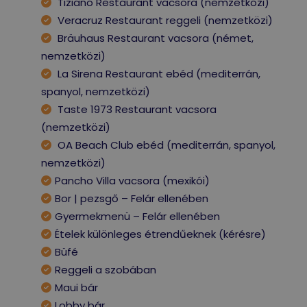
Tiziano Restaurant vacsora (nemzetközi)
Veracruz Restaurant reggeli (nemzetközi)
Bräuhaus Restaurant vacsora (német,
nemzetközi)
La Sirena Restaurant ebéd (mediterrán,
spanyol, nemzetközi)
Taste 1973 Restaurant vacsora
(nemzetközi)
OA Beach Club ebéd (mediterrán, spanyol,
nemzetközi)
Pancho Villa vacsora (mexikói)
Bor | pezsgő – Felár ellenében
Gyermekmenü – Felár ellenében
Ételek különleges étrendűeknek (kérésre)
Büfé
Reggeli a szobában
Maui bár
Lobby bár