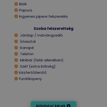
Bidé
Papucs
Ingyenes pipere felszerelés
Szoba felszereltség
Járólap / márványpadló
Íróasztal
Kanapé
Telefon
Minibár (felár ellenében)
Széf (extra költség)
Kézfertőtlenítő
Fürdőköpeny
Ajánlatot kérek