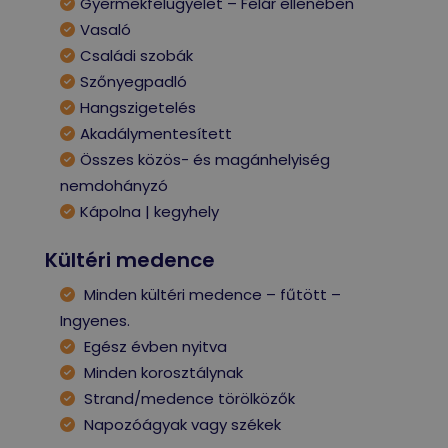
Gyermekfelügyelet – Felár ellenében
Vasaló
Családi szobák
Szőnyegpadló
Hangszigetelés
Akadálymentesített
Összes közös- és magánhelyiség
nemdohányzó
Kápolna | kegyhely
Kültéri medence
Minden kültéri medence – fűtött –
Ingyenes.
Egész évben nyitva
Minden korosztálynak
Strand/medence törölközők
Napozóágyak vagy székek