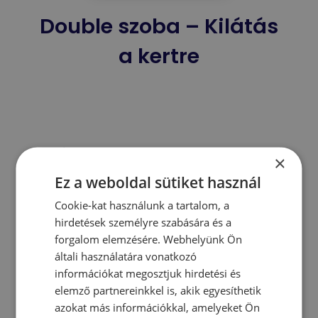
Double szoba – Kilátás
a kertre
Egy tér, ahol elmerülhet a hangulatos mexikói
×
légkörben, ahol csodálatos kilátás nyílik a
Ez a weboldal sütiket használ
szubtrópusi növények kertjére.
Cookie-kat használunk a tartalom, a
Szoba típusa
hirdetések személyre szabására és a
forgalom elemzésére. Webhelyünk Ön
Kétszemélyes ágy / Két egyszemélyes
általi használatára vonatkozó
információkat megosztjuk hirdetési és
Óceánra /Medencére néző
elemző partnereinkkel is, akik egyesíthetik
azokat más információkkal, amelyeket Ön
Terület 20-45 m2