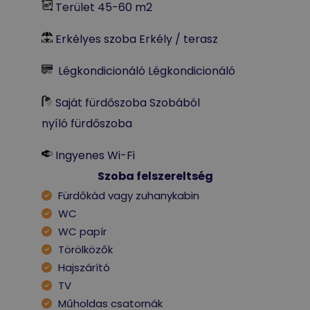
Terület 45-60 m2
Erkélyes szoba Erkély / terasz
Légkondicionáló Légkondicionáló
Saját fürdőszoba Szobából
nyíló fürdőszoba
Ingyenes Wi-Fi
Szoba felszereltség
Fürdőkád vagy zuhanykabin
WC
WC papír
Törölközők
Hajszárító
TV
Műholdas csatornák