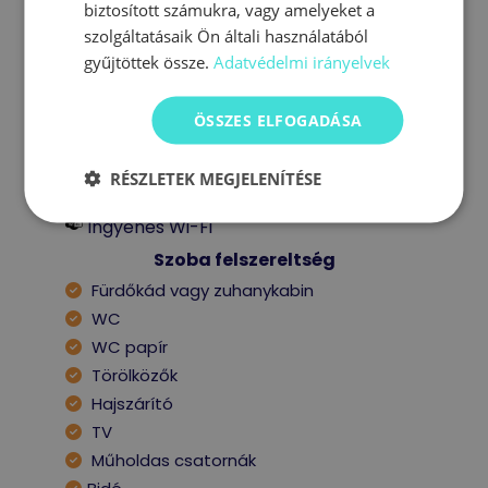
biztosított számukra, vagy amelyeket a
szolgáltatásaik Ön általi használatából
Erkélyes szoba Erkély / terasz
gyűjtöttek össze.
Adatvédelmi irányelvek
Légkondicionáló Légkondicionáló
ÖSSZES ELFOGADÁSA
Saját fürdőszoba Szobából
nyíló fürdőszoba
RÉSZLETEK MEGJELENÍTÉSE
Ingyenes Wi-Fi
Szoba felszereltség
Fürdőkád vagy zuhanykabin
WC
WC papír
Törölközők
Hajszárító
TV
Műholdas csatornák