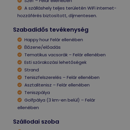
Széf – Felár ellenében
A szálláshely teljes területén WiFi internet-
hozzáférés biztosított, díjmentesen.
Szabadidős tevékenység
Happy hour Felár ellenében
Élőzene/előadás
Tematikus vacsorák – Felár ellenében
Esti szórakozási lehetőségek
Strand
Teniszfelszerelés – Felár ellenében
Asztalitenisz – Felár ellenében
Teniszpálya
Golfpálya (3 km-en belül) – Felár
ellenében
Szállodai szoba