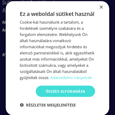
Sütikezelési Szabályzat
×
Aviso Legal
Ez a weboldal sütiket használ
NYITVATARTÁS:
Cookie-kat használunk a tartalom, a
hirdetések személyre szabására és a
Magyar idő szerint:
forgalom elemzésére. Webhelyünk Ön
általi használatára vonatkozó
H.-P.: 10:00-18:00
információkat megosztjuk hirdetési és
elemző partnereinkkel is, akik egyesíthetik
Kanári idő szerint:
azokat más információkkal, amelyeket Ön
biztosított számukra, vagy amelyeket a
H.-P.: 9:00-17:00
szolgáltatásaik Ön általi használatából
gyűjtöttek össze.
Adatvédelmi irányelvek
ÖSSZES ELFOGADÁSA
RÉSZLETEK MEGJELENÍTÉSE