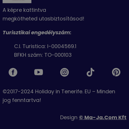
A képre kattintva
megkötheted utasbiztosításod!
Turisztikai engedélyszám:
C.I. Turistica: I-0004569.1
BFKH szám: TO-000103





©2017-2024 Holiday in Tenerife. EU – Minden
jog fenntartva!
Design
© Ma-Ja.Com Kft