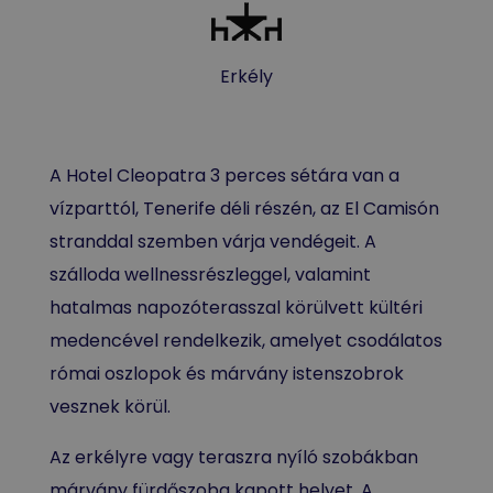
Erkély
A Hotel Cleopatra 3 perces sétára van a
vízparttól, Tenerife déli részén, az El Camisón
stranddal szemben várja vendégeit. A
szálloda wellnessrészleggel, valamint
hatalmas napozóterasszal körülvett kültéri
medencével rendelkezik, amelyet csodálatos
római oszlopok és márvány istenszobrok
vesznek körül.
Az erkélyre vagy teraszra nyíló szobákban
márvány fürdőszoba kapott helyet. A