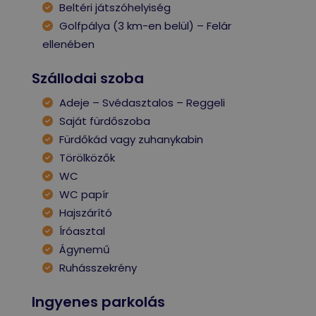
Beltéri játszóhelyiség
Golfpálya (3 km-en belül) – Felár
ellenében
Szállodai szoba
Adeje – Svédasztalos – Reggeli
Saját fürdőszoba
Fürdőkád vagy zuhanykabin
Törölközők
WC
WC papír
Hajszárító
Íróasztal
Ágynemű
Ruhásszekrény
Ingyenes parkolás