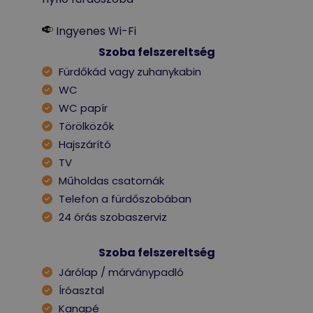
Ingyenes Wi-Fi
Szoba felszereltség
Fürdőkád vagy zuhanykabin
WC
WC papír
Törölközők
Hajszárító
TV
Műholdas csatornák
Telefon a fürdőszobában
24 órás szobaszerviz
Szoba felszereltség
Járólap / márványpadló
Íróasztal
Kanapé