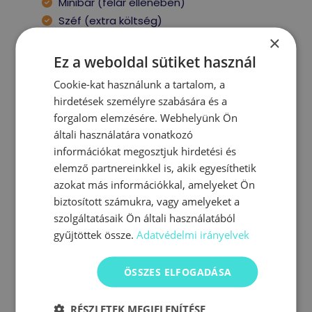
Minibár (felár ellenében)
Széf (extra költség)
×
Ez a weboldal sütiket használ
Cookie-kat használunk a tartalom, a
Ajánlatot kérek
hirdetések személyre szabására és a
forgalom elemzésére. Webhelyünk Ön
általi használatára vonatkozó
Lakosztály
információkat megosztjuk hirdetési és
elemző partnereinkkel is, akik egyesíthetik
azokat más információkkal, amelyeket Ön
biztosított számukra, vagy amelyeket a
szolgáltatásaik Ön általi használatából
gyűjtöttek össze.
Adatvédelmi irányelvek
Képzeljen el egy luxuslakosztályt, ahol
párjával együtt élvezzi a tenerifei nyaralást.
ÖSSZES ELFOGADÁSA
Képzelje el a pihenést az Ön által kedvelt
kilátással. Pihenés és kényelem két nagy
RÉSZLETEK MEGJELENÍTÉSE