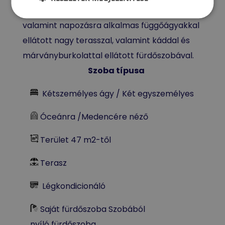
térrel, saját nappalival és hálószobával,
valamint napozásra alkalmas függőágyakkal
ellátott nagy terasszal, valamint káddal és
márványburkolattal ellátott fürdőszobával.
Szoba típusa
Kétszemélyes ágy / Két egyszemélyes
Óceánra /Medencére néző
Terület 47 m2-től
Terasz
Légkondicionáló
Saját fürdőszoba Szobából
nyíló fürdőszoba