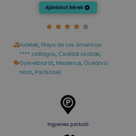
Ajánlatot kérek
Hotelek
, 
Playa de Las Americas
**** csillagos
, 
Családi szobák
, 
Gyerekbarát
, 
Medence
, 
Óceánra
néző
, 
Partközeli
Ingyenes parkoló