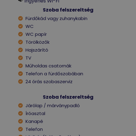
Ingyenes Wi-Fi
Szoba felszereltség
Fürdőkád vagy zuhanykabin
WC
WC papír
Törölközők
Hajszárító
TV
Műholdas csatornák
Telefon a fürdőszobában
24 órás szobaszerviz
Szoba felszereltség
Járólap / márványpadló
Íróasztal
Kanapé
Telefon