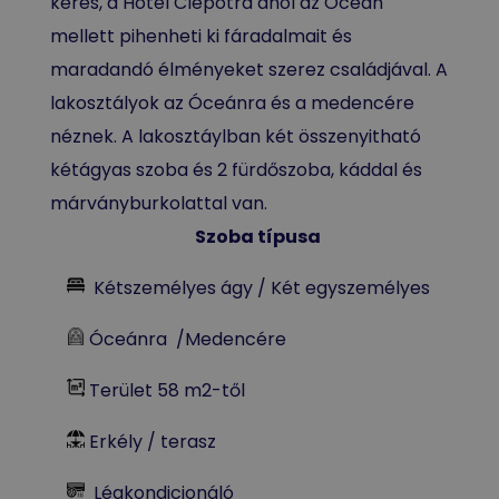
keres, a Hotel Clepotra ahol az Óceán
mellett pihenheti ki fáradalmait és
maradandó élményeket szerez családjával. A
lakosztályok az Óceánra és a medencére
néznek. A lakosztáylban két összenyitható
kétágyas szoba és 2 fürdőszoba, káddal és
márványburkolattal van.
Szoba típusa
Kétszemélyes ágy / Két egyszemélyes
Óceánra /Medencére
Terület 58 m2-től
Erkély / terasz
Légkondicionáló