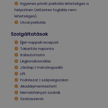
Ingyenes privát parkolás lehetséges a
helyszínen (előzetes foglalás nem
lehetséges).
Utcai parkolás
Szolgáltatások
Éjjel-nappali recepció
Takarítás naponta
Italautomata
Légkondicionálás
Járólap | márványpadló
Lift
Fodrászat | szépségszalon
Akadálymentesített
Nemdohányzó szobák
Szobaszerviz