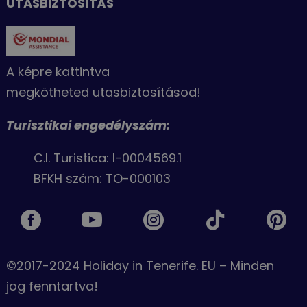
UTASBIZTOSÍTÁS
A képre kattintva
megkötheted utasbiztosításod!
Turisztikai engedélyszám:
C.I. Turistica: I-0004569.1
BFKH szám: TO-000103





©2017-2024 Holiday in Tenerife. EU – Minden
jog fenntartva!