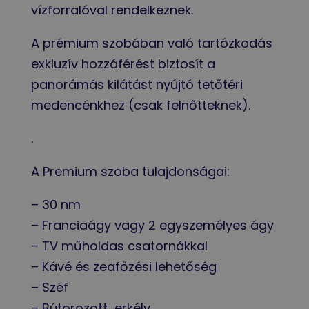
vízforralóval rendelkeznek.
A prémium szobában való tartózkodás
exkluzív hozzáférést biztosít a
panorámás kilátást nyújtó tetőtéri
medencénkhez (csak felnőtteknek).
.
A Premium szoba tulajdonságai:
– 30 nm
– Franciaágy vagy 2 egyszemélyes ágy
–
TV műholdas csatornákkal
– Kávé és zeafőzési lehetőség
– Széf
– Bútorozott erkély