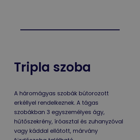
Tripla szoba
A háromágyas szobák bútorozott
erkéllyel rendelkeznek. A tágas
szobákban 3 egyszemélyes ágy,
hűtőszekrény, íróasztal és zuhanyzóval
vagy káddal ellátott, márvány