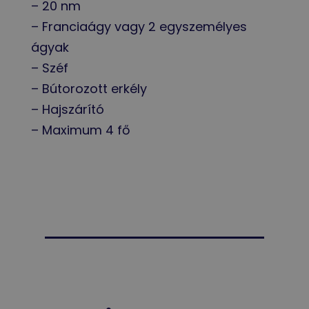
– 20 nm
– Franciaágy vagy 2 egyszemélyes
ágyak
– Széf
– Bútorozott erkély
– Hajszárító
– Maximum 4 fő