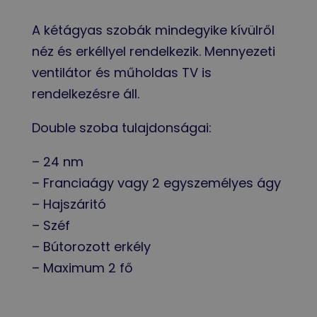
A kétágyas szobák mindegyike kívülről
néz és erkéllyel rendelkezik. Mennyezeti
ventilátor és műholdas TV is
rendelkezésre áll.
Double szoba tulajdonságai:
– 24 nm
– Franciaágy vagy 2 egyszemélyes ágy
– Hajszáritó
– Széf
– Bútorozott erkély
– Maximum 2 fő