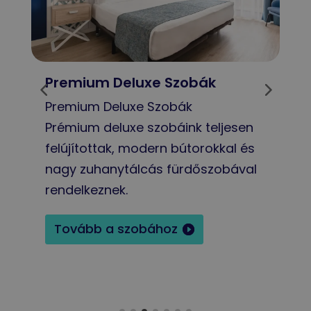
Premium Deluxe Szobák
J
Premium Deluxe Szobák
J
Prémium deluxe szobáink teljesen
S
felújítottak, modern bútorokkal és
l
nagy zuhanytálcás fürdőszobával
k
rendelkeznek.
l
e
Tovább a szobához