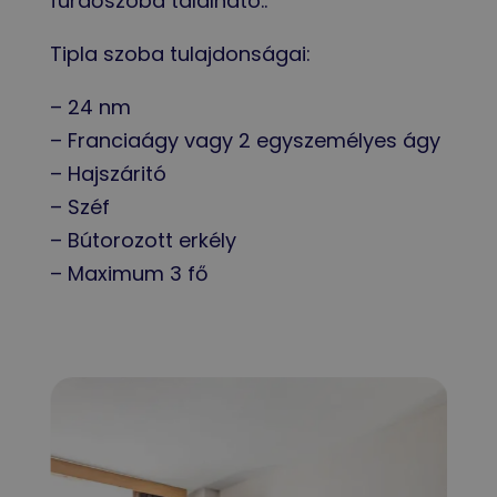
fürdőszoba található..
Tipla szoba tulajdonságai:
– 24 nm
– Franciaágy vagy 2 egyszemélyes ágy
– Hajszáritó
– Széf
– Bútorozott erkély
– Maximum 3 fő