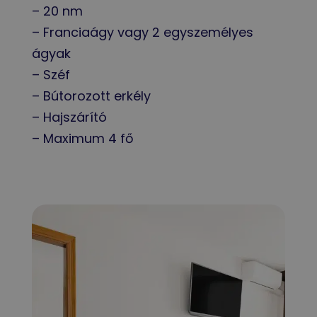
– 20 nm
– Franciaágy vagy 2 egyszemélyes
ágyak
– Széf
– Bútorozott erkély
– Hajszárító
– Maximum 4 fő