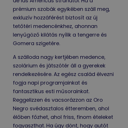
de las Américas strandtól. Ha a
prémium szobák egyikében száll meg,
exkluzív hozzáférést biztosít az új
tetőtéri medencénkhez, ahonnan
lenyűgöző kilátás nyílik a tengerre és
Gomera szigetére.
A szálloda nagy kertjében medence,
szolárium és játszótér áll a gyerekek
rendelkezésére. Az egész család élvezni
fogja napi programjainkat és
fantasztikus esti műsorainkat.
Reggelizzen és vacsorázzon az Oro
Negro svédasztalos étteremben, ahol
élőben főzhet, ahol friss, finom ételeket
fogyaszthat. Ha úgy dönt, hogy autót