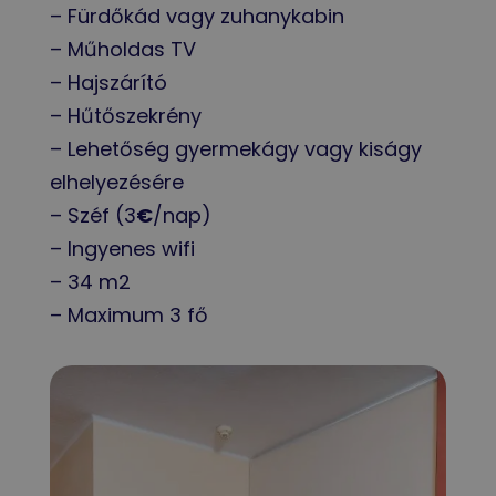
–
Fürdőkád vagy zuhanykabin
– Műholdas TV
– Hajszárító
– Hűtőszekrény
– Lehetőség gyermekágy vagy kiságy
elhelyezésére
–
Széf (3
€
/nap)
– Ingyenes wifi
– 34 m2
– Maximum 3 fő