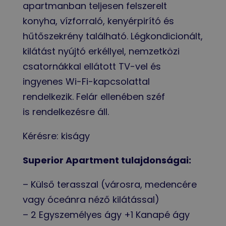
apartmanban teljesen felszerelt
konyha, vízforraló, kenyérpirító és
hűtőszekrény található. Légkondicionált,
kilátást nyújtó erkéllyel, nemzetközi
csatornákkal ellátott TV-vel és
ingyenes Wi-Fi-kapcsolattal
rendelkezik. Felár ellenében széf
is rendelkezésre áll.
Kérésre: kiságy
Superior Apartment tulajdonságai:
– Külső terasszal (városra, medencére
vagy óceánra néző kilátással)
–
2 Egyszemélyes ágy +1 Kanapé ágy