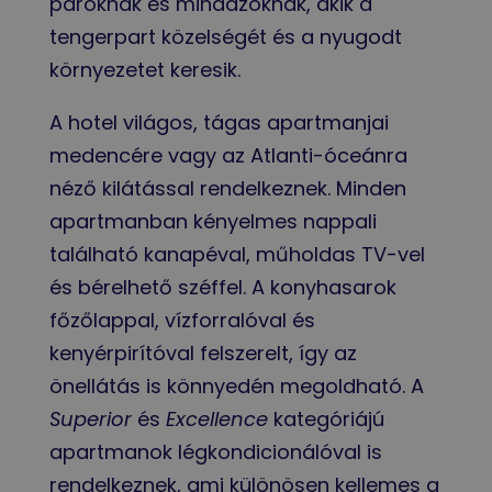
pároknak és mindazoknak, akik a
tengerpart közelségét és a nyugodt
környezetet keresik.
A hotel világos, tágas apartmanjai
medencére vagy az Atlanti-óceánra
néző kilátással rendelkeznek. Minden
apartmanban kényelmes nappali
található kanapéval, műholdas TV-vel
és bérelhető széffel. A konyhasarok
főzőlappal, vízforralóval és
kenyérpirítóval felszerelt, így az
önellátás is könnyedén megoldható. A
Superior
és
Excellence
kategóriájú
apartmanok légkondicionálóval is
rendelkeznek, ami különösen kellemes a