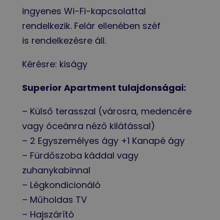
ingyenes Wi-Fi-kapcsolattal
rendelkezik. Felár ellenében széf
is rendelkezésre áll.
Kérésre: kiságy
Superior Apartment tulajdonságai:
– Külső terasszal (városra, medencére
vagy óceánra néző kilátással)
–
2 Egyszemélyes ágy +1 Kanapé ágy
– Fürdőszoba káddal vagy
zuhanykabinnal
– Légkondicionáló
– Műholdas TV
– Hajszárító