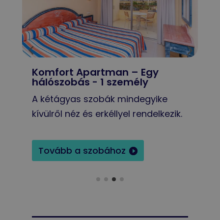
Superior Apartment -
1 személy
A kétágyas szobák mindegyike
A
kívülről néz és erkéllyel rendelkezik.
k
Tovább a szobához