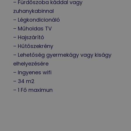
– Fürdőszoba káddal vagy
zuhanykabinnal
– Légkondicionáló
– Műholdas TV
– Hajszárító
– Hűtőszekrény
– Lehetőség gyermekágy vagy kiságy
elhelyezésére
– Ingyenes wifi
– 34 m2
– 1 Fő maximun