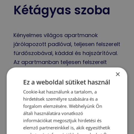
Kétágyas szoba
Kényelmes világos apartmanok
járólapozott padlóval, teljesen felszerelt
fürdőszobával, káddal és hajszárítóval.
Az apartmanban teljesen felszerelt
konyha, vízforraló, kenyérpirító,
×
hűtőszekrény és ventilátor található. A
Ez a weboldal sütiket használ
szoba erkéllyel, nemzetközi
Cookie-kat használunk a tartalom, a
csatornákkal ellátott TV-vel és
hirdetések személyre szabására és a
forgalom elemzésére. Webhelyünk Ön
ingyenes Wi-Fi-vel rendelkezik.
általi használatára vonatkozó
információkat megosztjuk hirdetési és
Felár ellenében széf is rendelkezésre áll.
elemző partnereinkkel is, akik egyesíthetik