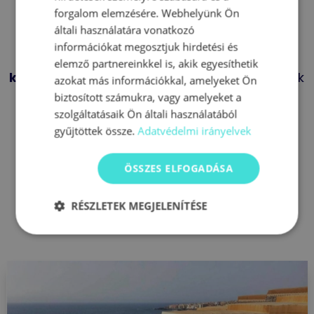
Mindezt ebben, a turisztikának
forgalom elemzésére. Webhelyünk Ön
nehéz időszakában.
általi használatára vonatkozó
információkat megosztjuk hirdetési és
De ennek ellenére már
több tucat képet
elemző partnereinkkel is, akik egyesíthetik
kaptunk tőletek
, hogy a könyvünkkel fedezitek
azokat más információkkal, amelyeket Ön
fel Tenerife ezer arcát.
biztosított számukra, vagy amelyeket a
szolgáltatásaik Ön általi használatából
Igazán szuper érzés, hogy ennyi pozitív
gyűjtöttek össze.
Adatvédelmi irányelvek
visszajelzést kapunk.
ÖSSZES ELFOGADÁSA
Ne halogasd szerezd be te is saját
RÉSZLETEK MEGJELENÍTÉSE
példányod.