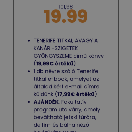
101,98
19.99
TENERIFE TITKAI, AVAGY A
KANÁRI-SZIGETEK
GYÖNGYSZEME című könyv
(
19,99€ értékű
)
1 db névre szóló Tenerife
titkai e-book, amelyet az
általad kért e-mail címre
küldünk (
17,99€ értékű
)
AJÁNDÉK
: Fakultatív
program utalvány, amely
beváltható jetski túrára,
delfin- és bálna néző