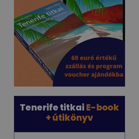
Tenerife titkai
E-book
+ útikönyv