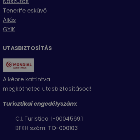
Nászutas
Tenerife esküvő
Állás
GYIK
UTASBIZTOSÍTÁS
A képre kattintva
megkötheted utasbiztosításod!
Turisztikai engedélyszám:
C.I. Turistica: I-0004569.1
BFKH szám: TO-000103