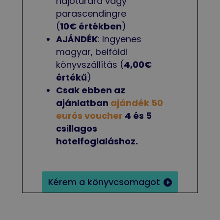
hajótúrára vagy
parascendingre
(
10€ értékben
)
AJÁNDÉK
: Ingyenes
magyar, belföldi
könyvszállítás (
4,00€
értékű
)
Csak ebben az
ajánlatban
ajándék 50
eurós voucher
4 és 5
csillagos
hotelfoglaláshoz.
Kérem a könyvcsomagot