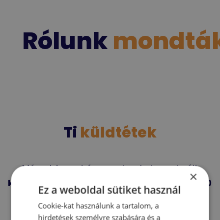
Rólunk
mondtá
Ti
küldtétek
Már a könyvet és az e-bookot, az elmúlt
×
kevesebb, mint egy év alatt, több mint 1000
Ez a weboldal sütiket használ
vásárló
vette meg.
Cookie-kat használunk a tartalom, a
hirdetések személyre szabására és a