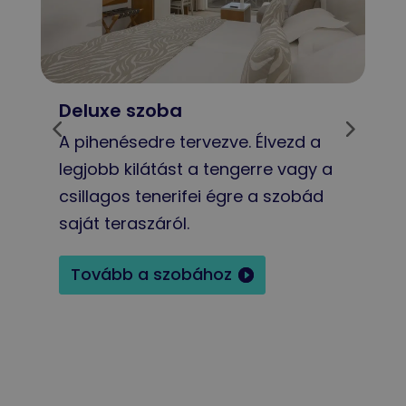
Deluxe szoba
Plat
A pihenésedre tervezve. Élvezd a
Kénye
legjobb kilátást a tengerre vagy a
egyed
csillagos tenerifei égre a szobád
azzal,
saját teraszáról.
az eg
Tovább a szobához
Tov