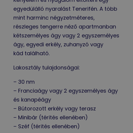
egyedülálló nyaralást Tenerifén. A több
mint harminc négyzetméteres,
részleges tengerre néző apartmanban
kétszemélyes ágy vagy 2 egyszemélyes
ágy, egyedi erkély, zuhanyzó vagy
kád található.
Lakosztály tulajdonságai:
– 30 nm
– Franciaágy vagy 2 egyszemélyes ágy
és kanapéágy
– Bútorozott erkély vagy terasz
– Minibár (térités ellenében)
– Széf (térités ellenében)