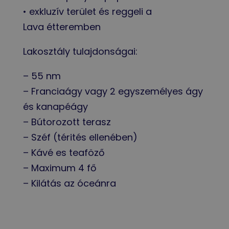
• exkluzív terület és reggeli a
Lava étteremben
Lakosztály tulajdonságai:
– 55 nm
– Franciaágy vagy 2 egyszemélyes ágy
és kanapéágy
– Bútorozott terasz
– Széf (térités ellenében)
– Kávé es teaföző
– Maximum 4 fő
– Kilátás az óceánra