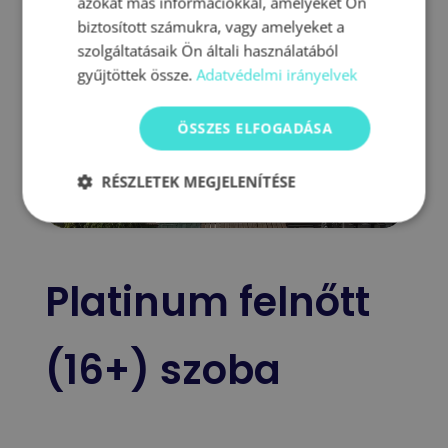
azokat más információkkal, amelyeket Ön
biztosított számukra, vagy amelyeket a
szolgáltatásaik Ön általi használatából
gyűjtöttek össze.
Adatvédelmi irányelvek
ÖSSZES ELFOGADÁSA
RÉSZLETEK MEGJELENÍTÉSE
Platinum felnőtt
(16+) szoba