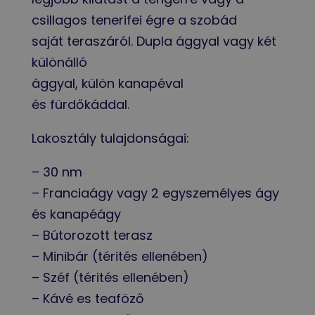
csillagos tenerifei égre a szobád
saját teraszáról. Dupla ággyal vagy két
különálló
ággyal, külön kanapéval
és fürdőkáddal.
Lakosztály tulajdonságai:
– 30 nm
– Franciaágy vagy 2 egyszemélyes ágy
és kanapéágy
– Bútorozott terasz
– Minibár (térités ellenében)
– Széf (térités ellenében)
– Kávé es teaföző