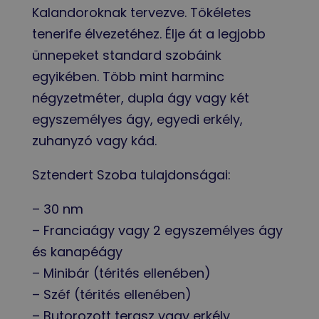
Kalandoroknak tervezve. Tökéletes
tenerife élvezetéhez. Élje át a legjobb
ünnepeket standard szobáink
egyikében. Több mint harminc
négyzetméter, dupla ágy vagy két
egyszemélyes ágy, egyedi erkély,
zuhanyzó vagy kád.
Sztendert Szoba tulajdonságai:
– 30 nm
– Franciaágy vagy 2 egyszemélyes ágy
és kanapéágy
– Minibár (térités ellenében)
– Széf (térités ellenében)
– Butorozott terasz vagy erkély