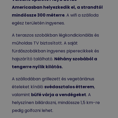
Americasban helyezkedik el, a strandtól
mindössze 300 méterre
. A wifi a szálloda
egész területén ingyenes.
A teraszos szobákban légkondicionálás és
műholdas TV biztosított. A saját
fürdőszobákban ingyenes piperecikkek és
hajszárító található.
Néhány szobából a
tengerre nyílik kilátás.
A szállodában grillezett és vegetáriánus
ételeket kínáló
svédasztalos étterem
,
valamint
büfé várja a vendégeket
. A
helyszínen biliárdozni, mindössze 1,5 km-re
pedig golfozni lehet.