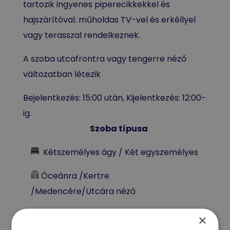
tartozik ingyenes piperecikkekkel és
hajszárítóval. műholdas TV-vel és erkéllyel
vagy terasszal rendelkeznek.
A szoba utcafrontra vagy tengerre néző
változatban létezik
Bejelentkezés: 15:00 után, Kijelentkezés: 12:00-
ig.
Szoba típusa
Kétszemélyes ágy / Két egyszemélyes
Óceánra /Kertre
/Medencére/Utcára néző
Terület 32-34 m2
×