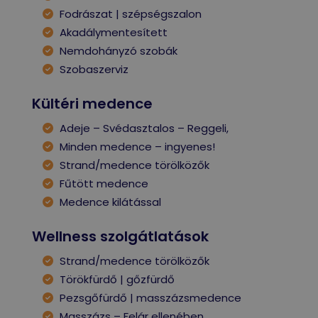
Fodrászat | szépségszalon
Akadálymentesített
Nemdohányzó szobák
Szobaszerviz
Kültéri medence
Adeje – Svédasztalos – Reggeli,
Minden medence – ingyenes!
Strand/medence törölközők
Fűtött medence
Medence kilátással
Wellness szolgátlatások
Strand/medence törölközők
Törökfürdő | gőzfürdő
Pezsgőfürdő | masszázsmedence
Masszázs – Felár ellenében