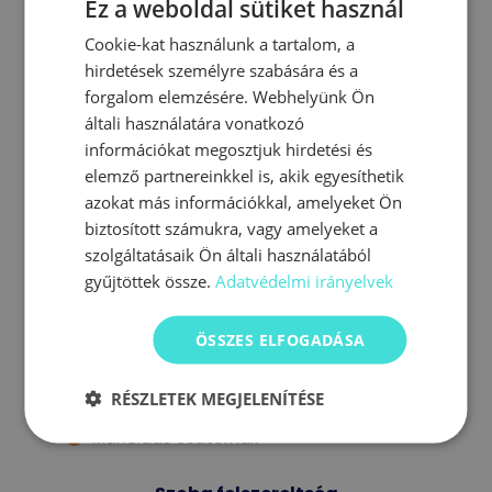
Ez a weboldal sütiket használ
Erkélyes szoba Erkély / terasz
Cookie-kat használunk a tartalom, a
Légkondicionáló Légkondicionáló
hirdetések személyre szabására és a
forgalom elemzésére. Webhelyünk Ön
Saját fürdőszoba Szobából
általi használatára vonatkozó
információkat megosztjuk hirdetési és
nyíló fürdőszoba
elemző partnereinkkel is, akik egyesíthetik
azokat más információkkal, amelyeket Ön
Ingyenes Wi-Fi
biztosított számukra, vagy amelyeket a
Szoba felszereltség
szolgáltatásaik Ön általi használatából
Fürdőkád vagy zuhanykabin
gyűjtöttek össze.
Adatvédelmi irányelvek
WC
WC papír
ÖSSZES ELFOGADÁSA
Törölközők
Hajszárító
RÉSZLETEK MEGJELENÍTÉSE
TV
Műholdas csatornák