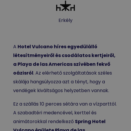
Erkély
A
Hotel Vulcano híres egyedülálló
létesítményeiről és csodálatos kertjeiről,
a Playa de las Americas szívében fekvő
oázisról
. Az elérhető szolgáltatások széles
skálája hangsúlyozza azt a tényt, hogy a
vendégek kiváltságos helyzetben vannak.
Ez a szállás 10 perces sétára van a vízparttól.
A szabadtéri medencével, kerttel és
animátorokkal rendelkező
Spring Hotel
Vulcano épülete Playa de las