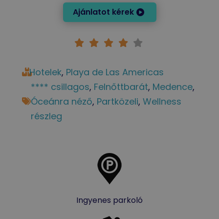
Ajánlatot kérek
Hotelek
, 
Playa de Las Americas
**** csillagos
, 
Felnőttbarát
, 
Medence
, 
Óceánra néző
, 
Partközeli
, 
Wellness
részleg
Ingyenes parkoló