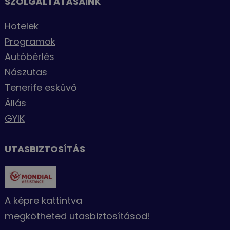
SZOLGÁLTATÁSAINK
Hotelek
Programok
Autóbérlés
Nászutas
Tenerife esküvő
Állás
GYIK
UTASBIZTOSÍTÁS
A képre kattintva
megkötheted utasbiztosításod!