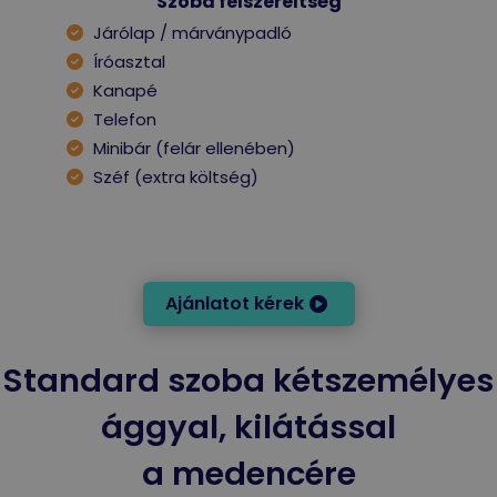
Szoba felszereltség
Járólap / márványpadló
Íróasztal
Kanapé
Telefon
Minibár (felár ellenében)
Széf (extra költség)
Ajánlatot kérek
Standard szoba kétszemélyes
ággyal, kilátással
a medencére