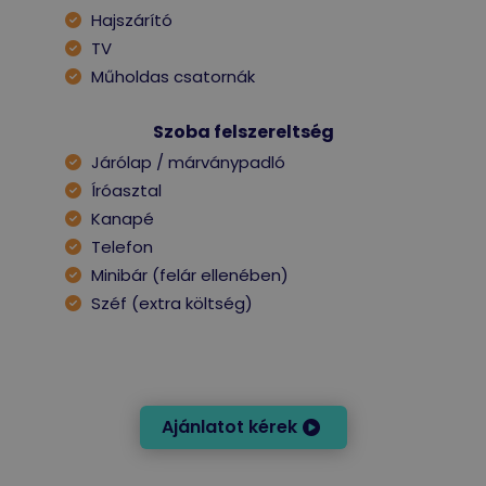
Hajszárító
TV
Műholdas csatornák
Szoba felszereltség
Járólap / márványpadló
Íróasztal
Kanapé
Telefon
Minibár (felár ellenében)
Széf (extra költség)
Ajánlatot kérek