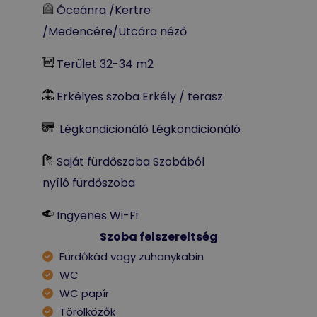
Óceánra /Kertre
/Medencére/Utcára néző
Terület 32-34 m2
Erkélyes szoba Erkély / terasz
Légkondicionáló Légkondicionáló
Saját fürdőszoba Szobából
nyíló fürdőszoba
Ingyenes Wi-Fi
Szoba felszereltség
Fürdőkád vagy zuhanykabin
WC
WC papír
Törölközők