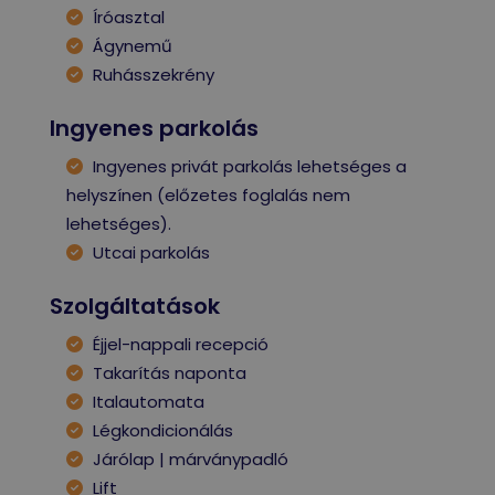
Íróasztal
Ágynemű
Ruhásszekrény
Ingyenes parkolás
Ingyenes privát parkolás lehetséges a
helyszínen (előzetes foglalás nem
lehetséges).
Utcai parkolás
Szolgáltatások
Éjjel-nappali recepció
Takarítás naponta
Italautomata
Légkondicionálás
Járólap | márványpadló
Lift