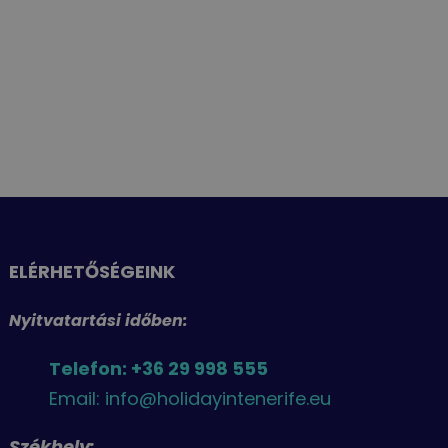
ELÉRHETŐSÉGEINK
Nyitvatartási időben:
Telefon: +36 29 998 555
Email: info@holidayintenerife.eu
Székhely: