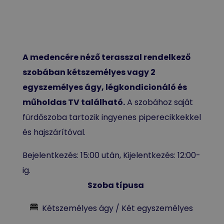
A medencére néző terasszal rendelkező
szobában kétszemélyes vagy 2
egyszemélyes ágy, légkondicionáló és
műholdas TV található.
A szobához saját
fürdőszoba tartozik ingyenes piperecikkekkel
és hajszárítóval.
Bejelentkezés: 15:00 után, Kijelentkezés: 12:00-
ig.
Szoba típusa
Kétszemélyes ágy / Két egyszemélyes