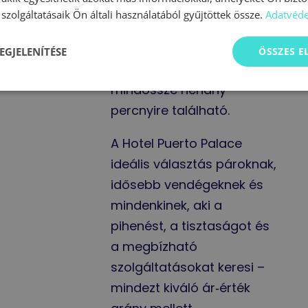
ingyenes parkolója óriási
szolgáltatásaik Ön általi használatából gyűjtöttek össze.
Adatvéde
előny, ha autóval fedeznéd
fel a szigetet, La Orotava
EGJELENÍTÉSE
ÖSSZES 
történelmi városa pedig
mindössze néhány
percnyire található.
A Hotel Puerto Palace
ideális választás pároknak,
idősebb vendégeknek és
mindenkinek, aki a
pihenést, a tisztaságot és
a megbízható
szolgáltatásokat keresi –
mindezt kiváló ár‑érték