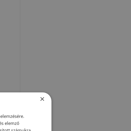
×
 elemzésére.
 és elemző
sított számukra,