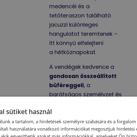
medencéi és a
tetőteraszon található
jacuzzi különleges
hangulatot teremtenek –
itt könnyű elfelejteni
a hétköznapokat.
A vendégek kedvence a
gondosan összeállított
büféreggeli
, a
barátságos személyzet és
az a fajta nyugodt
l sütiket használ
atmoszféra, amelyet ma
már kevés szállás tud ilyen
lunk a tartalom, a hirdetések személyre szabására és a forgalom
tali használatára vonatkozó információkat megosztjuk hirdetési
szinten biztosítani. A hotel
, akik egyesíthetik azokat más információkkal, amelyeket Ön bizto