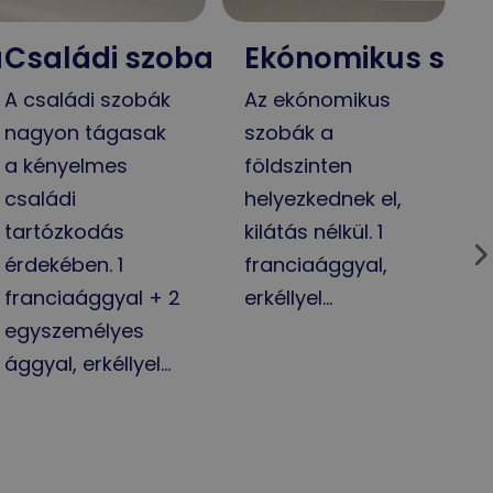
a
Családi szoba
Ekónomikus szo
A családi szobák
Az ekónomikus
nagyon tágasak
szobák a
a kényelmes
földszinten
családi
helyezkednek el,
tartózkodás
kilátás nélkül. 1
érdekében. 1
franciaággyal,
franciaággyal + 2
erkéllyel…
egyszemélyes
ággyal, erkéllyel…