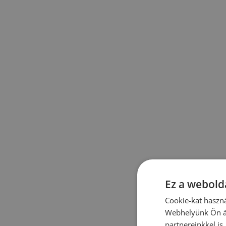
Ez a webolda
Cookie-kat haszná
Webhelyünk Ön ál
partnereinkkel is