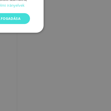
lmi irányelvek
ELFOGADÁSA