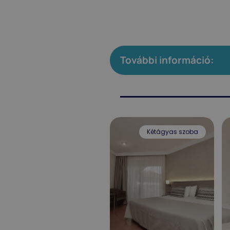
További információ:
Egyedülálló szoba
Kétágyas szoba