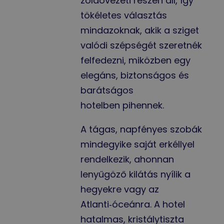
zöldövezeti részén áll, így
tökéletes választás
mindazoknak, akik a sziget
valódi szépségét szeretnék
felfedezni, miközben egy
elegáns, biztonságos és
barátságos
hotelben pihennek.
A tágas, napfényes szobák
mindegyike saját erkéllyel
rendelkezik, ahonnan
lenyűgöző kilátás nyílik a
hegyekre vagy az
Atlanti‑óceánra. A hotel
hatalmas, kristálytiszta