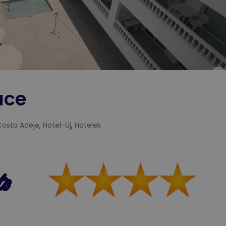
ace
Costa Adeje
,
Hotel-Új
,
Hotelek
to