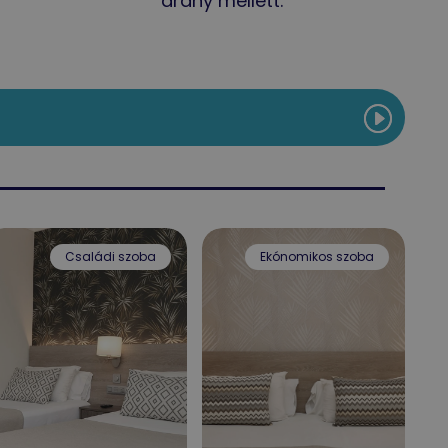
arány mellett.
Családi szoba
Ekónomikos szoba