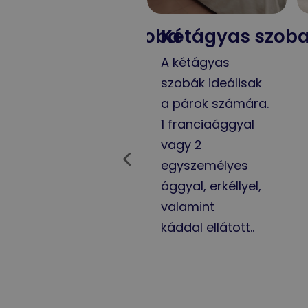
oba
Egyedülálló szoba
Kétágyas szob
Erkéllyel vagy
A kétágyas
terasszal,
szobák ideálisak
komplett
a párok számára.
fürdőszobával
1 franciaággyal
hajszárítóval és
vagy 2
sminktükörrel,
egyszemélyes
légkondicionálóva
ággyal, erkéllyel,
l (évszaktól
valamint
függően)..
káddal ellátott..