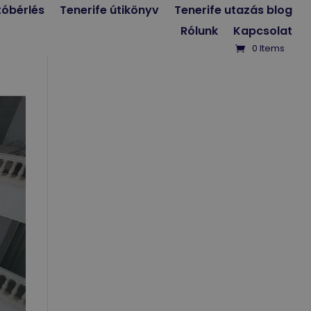
tóbérlés
Tenerife útikönyv
Tenerife utazás blog
Rólunk
Kapcsolat
0 Items