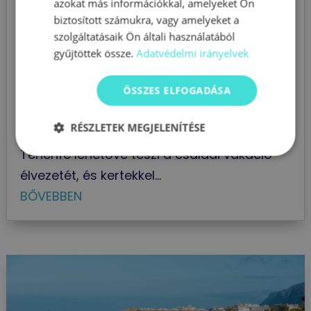
azokat más információkkal, amelyeket Ön
Hotel Best Tenerife****
biztosított számukra, vagy amelyeket a
4 csillagos
,
Hotelek
,
Playa de Las Americas
szolgáltatásaik Ön általi használatából
5 perces sétára a strandtól, Playa de las
gyűjtöttek össze.
Adatvédelmi irányelvek
Américas jól ismert részén.Ez a 4 csillagos
szálloda fantasztikus lehetőség azok
ÖSSZES ELFOGADÁSA
számára, akik napozást és tengerparti
RÉSZLETEK MEGJELENÍTÉSE
vakációt keresnek Tenerifén. A Hotel Best
Tenerife lehetővé teszi a családi vakáció
élvezetét, és kertekkel...
BŐVEBBEN