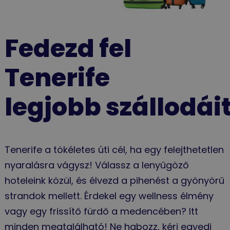
Fedezd fel
Tenerife
legjobb szállodái
Tenerife a tökéletes úti cél, ha egy felejthetetlen
nyaralásra vágysz! Válassz a lenyűgöző
hoteleink közül, és élvezd a pihenést a gyönyörű
strandok mellett. Érdekel egy wellness élmény
vagy egy frissítő fürdő a medencében? Itt
minden megtalálható! Ne habozz, kérj egyedi